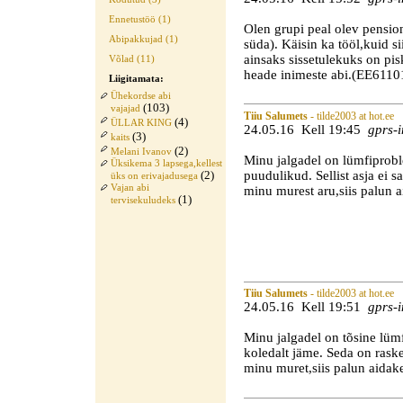
Ennetustöö (1)
Olen grupi peal olev pension
Abipakkujad (1)
süda). Käisin ka tööl,kuid si
ainsaks sissetulekuks on p
Võlad (11)
heade inimeste abi.(EE61
Liigitamata:
Ühekordse abi
(103)
vajajad
Tiiu Salumets
- tilde2003 at hot.ee
(4)
ÜLLAR KING
24.05.16 Kell 19:45
gprs-i
(3)
kaits
(2)
Melani Ivanov
Minu jalgadel on lümfiprobl
Üksikema 3 lapsega,kellest
puudulikud. Sellist asja ei 
(2)
üks on erivajadusega
Vajan abi
minu murest aru,siis palun a
(1)
tervisekuludeks
Tiiu Salumets
- tilde2003 at hot.ee
24.05.16 Kell 19:51
gprs-i
Minu jalgadel on tõsine lüm
koledalt jäme. Seda on rask
minu muret,siis palun aidak