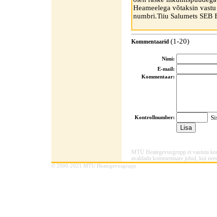
Heameelega võtaksin vastu 
numbri.Tiiu Salumets SE
(1-20)
Kommentaarid
Nimi:
E-mail:
Kommentaar:
Sis
Kontrollnumber:
MTÜ Heategevusgrupp ei vastuta komme
avaldada kommentaare juhul, kui need
© 2000-2021 MTÜ Heategevusgrupp