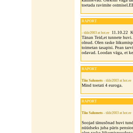
kallinevad. Oleksin väga tä
toetada ravimite ostmisel
RAPORT
11.10.22 Ke
- tilde2003 at hot.ee
Tänan Teid,et tunnete huvi
olnud. Olen raske liikumis
toimetan tasapisi. Pean tarv
odavad. Loodan väga, et ke
RAPORT
Tiiu Salumets
- tilde2003 at hot.ee
Mind toetati 4 euroga.
RAPORT
Tiiu Salumets
- tilde2003 at hot.ee
Soojad tänusõnad huvi tund
nüüdseks juba päris pensio
olen raske liikumispuudega 