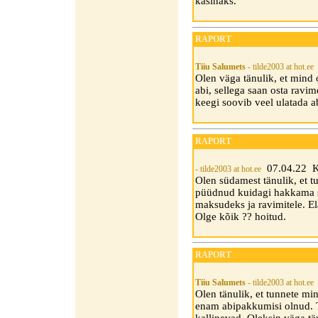
kasinaks.
RAPORT
Tiiu Salumets
- tilde2003 at hot.ee
Olen väga tänulik, et mind 
abi, sellega saan osta ravim
keegi soovib veel ulatada a
RAPORT
07.04.22 Ke
- tilde2003 at hot.ee
Olen südamest tänulik, et t
püüdnud kuidagi hakkama s
maksudeks ja ravimitele. E
Olge kõik ?? hoitud.
RAPORT
Tiiu Salumets
- tilde2003 at hot.ee
Olen tänulik, et tunnete mi
enam abipakkumisi olnud. T