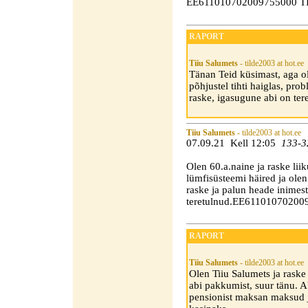
EE611010702009755000 T
RAPORT
Tiiu Salumets
- tilde2003 at hot.ee
Tänan Teid küsimast, aga olu
põhjustel tihti haiglas, pr
raske, igasugune abi on ter
Tiiu Salumets
- tilde2003 at hot.ee
07.09.21 Kell 12:05
133-3
Olen 60.a.naine ja raske li
lümfisüsteemi häired ja olen
raske ja palun heade inimest
teretulnud.EE611010702009
RAPORT
Tiiu Salumets
- tilde2003 at hot.ee
Olen Tiiu Salumets ja rask
abi pakkumist, suur tänu. A
pensionist maksan maksud j