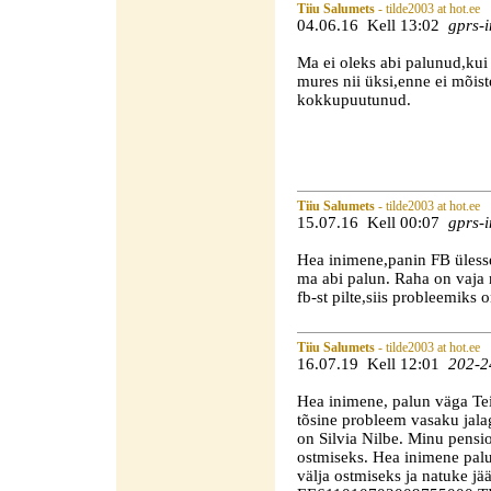
Tiiu Salumets
- tilde2003 at hot.ee
04.06.16 Kell 13:02
gprs-i
Ma ei oleks abi palunud,kui 
mures nii üksi,enne ei mõiste
kokkupuutunud.
Tiiu Salumets
- tilde2003 at hot.ee
15.07.16 Kell 00:07
gprs-i
Hea inimene,panin FB ülesse 
ma abi palun. Raha on vaja 
fb-st pilte,siis probleemiks o
Tiiu Salumets
- tilde2003 at hot.ee
16.07.19 Kell 12:01
202-2
Hea inimene, palun väga Tei
tõsine probleem vasaku jala
on Silvia Nilbe. Minu pensi
ostmiseks. Hea inimene palun
välja ostmiseks ja natuke j