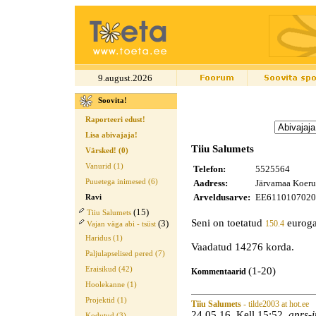
9.august.2026
Soovita!
Raporteeri edust!
Lisa abivajaja!
Tiiu Salumets
Värsked! (0)
Vanurid (1)
Telefon:
5525564
Puuetega inimesed (6)
Aadress:
Järvamaa Koeru 
Arveldusarve:
EE611010702
Ravi
(15)
Tiiu Salumets
Seni on toetatud
euroga
(3)
150.4
Vajan väga abi - tsüst
Haridus (1)
Vaadatud 14276 korda.
Paljulapselised pered (7)
Eraisikud (42)
(1-20)
Kommentaarid
Hoolekanne (1)
Projektid (1)
Tiiu Salumets
- tilde2003 at hot.ee
24.05.16 Kell 15:52
gprs-i
Kodutud (3)