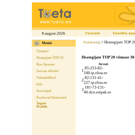
8.august.2026
> Heategijate TOP 2
Pealehekülg
Menüü
Täname!
Heategijate TOP 20 viimase 30
Heategijate TOP 20
Arvuti
Kuu Sponsor
85-253-82-
1
Soovita sõbrale!
180.ip.elisa.ee
82-131-41-
Vabatahtlikud
2
227.ip.elisa.ee
Info
181-73-131-
3
Soovitajad
46.dyn.estpak.ee
Korduvad küsimused
Tagasi
Pealeht