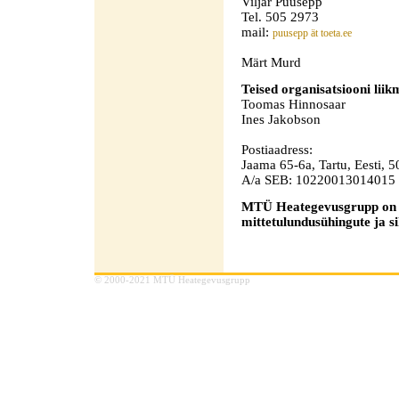
Viljar Puusepp
Tel. 505 2973
mail:
puusepp ät toeta.ee
Märt Murd
Teised organisatsiooni liik
Toomas Hinnosaar
Ines Jakobson
Postiaadress:
Jaama 65-6a, Tartu, Eesti, 
A/a SEB: 10220013014015
MTÜ Heategevusgrupp on 
mittetulundusühingute ja si
© 2000-2021 MTÜ Heategevusgrupp