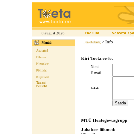
8.august.2026
> Info
Pealehekülg
Menüü
Asutajad
Bilanss
Kiri Toeta.ee-le:
Hinnakiri
Nimi
Põhikiri
E-mail
Küpsised
Tagasi
Pealeht
Tekst:
MTÜ Heategevusgrupp
Juhatuse liikmed: