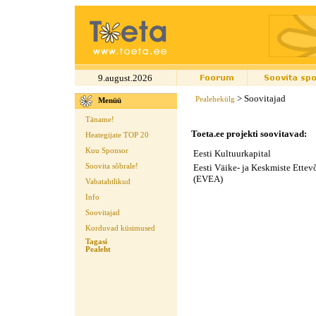
9.august.2026
> Soovitajad
Pealehekülg
Menüü
Täname!
Toeta.ee projekti soovitavad:
Heategijate TOP 20
Kuu Sponsor
Eesti Kultuurkapital
Eesti Väike- ja Keskmiste Ettevõ
Soovita sõbrale!
(EVEA)
Vabatahtlikud
Info
Soovitajad
Korduvad küsimused
Tagasi
Pealeht