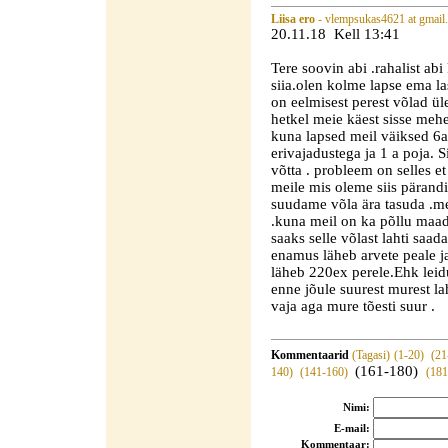
Liisa ero
- vlempsukas4621 at gmail
20.11.18 Kell 13:41
Tere soovin abi .rahalist abi 
siia.olen kolme lapse ema l
on eelmisest perest võlad ül
hetkel meie käest sisse me
kuna lapsed meil väiksed 6a
erivajadustega ja 1 a poja. 
võtta . probleem on selles 
meile mis oleme siis pärand
suudame võla ära tasuda .me 
.kuna meil on ka põllu maad
saaks selle võlast lahti saada
enamus läheb arvete peale ja
läheb 220ex perele.Ehk leid
enne jõule suurest murest l
vaja aga mure tõesti suur .
Kommentaarid
(Tagasi)
(1-20)
(21
(161-180)
140)
(141-160)
(18
Nimi:
E-mail:
Kommentaar: