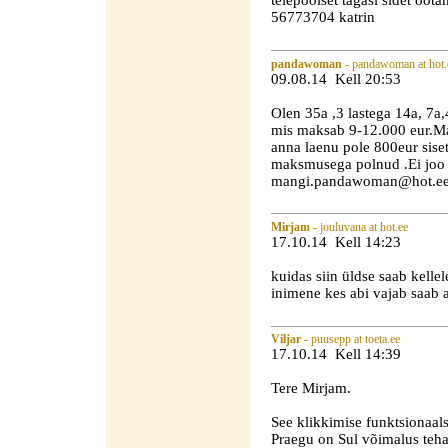
teiepoolset tagasi sidet oo
56773704 katrin
pandawoman
- pandawoman at hot.
09.08.14 Kell 20:53
Olen 35a ,3 lastega 14a, 7a,4
mis maksab 9-12.000 eur.Ma
anna laenu pole 800eur sis
maksmusega polnud .Ei joo e
mangi.pandawoman@hot.e
Mirjam
- jouluvana at hot.ee
17.10.14 Kell 14:23
kuidas siin üldse saab kelle
inimene kes abi vajab saab a
Viljar
- puusepp at toeta.ee
17.10.14 Kell 14:39
Tere Mirjam.
See klikkimise funktsionaals
Praegu on Sul võimalus teha 