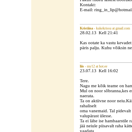
Kontakt:
E-mail: ring_in_lip@hotmai
Kristiina
- kukekrissu at gmail.com
28.02.13 Kell 21:41
Kas ootate ka vastu kevadet 
päris palju. Kuhu võiksin n
liis
- my12 at hot.ee
23.07.13 Kell 16:02
Tere.
Nagu me kõik teame on hamba
Mul on noor sõbranna,kes e
naerata.
Ta on aktiivne noor neiu.Kä
rahaliselt
oma vanemaid. Tal pidevalt
valupärast ülesse.
Ta ei lähe ise hambaarstile r
jää neiule piisavalt raha kä
vaadata