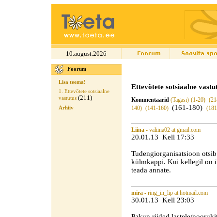
10.august.2026
Foorum
Lisa teema!
Ettevõtete sotsiaalne vastu
1. Ettevõtete sotsiaalne
(211)
vastutus
Kommentaarid
(Tagasi)
(1-20)
(21
(161-180)
140)
(141-160)
(18
Arhiiv
Liina
- valiina02 at gmail.com
20.01.13 Kell 17:33
Tudengiorganisatsioon otsi
külmkappi. Kui kellegil on ü
teada annate.
mira
- ring_in_lip at hotmail.com
30.01.13 Kell 23:03
Pakun riided lastele/noorukit