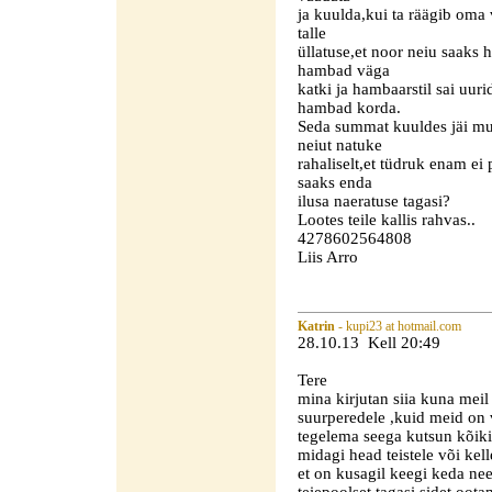
ja kuulda,kui ta räägib oma 
talle
üllatuse,et noor neiu saaks
hambad väga
katki ja hambaarstil sai uur
hambad korda.
Seda summat kuuldes jäi mul
neiut natuke
rahaliselt,et tüdruk enam e
saaks enda
ilusa naeratuse tagasi?
Lootes teile kallis rahvas..
4278602564808
Liis Arro
Katrin
- kupi23 at hotmail.com
28.10.13 Kell 20:49
Tere
mina kirjutan siia kuna meil
suurperedele ,kuid meid on
tegelema seega kutsun kõiki 
midagi head teistele või kell
et on kusagil keegi keda n