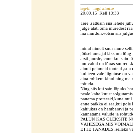
ingrid
- hingel at hot.ee
20.09.15 Kell 10:33
Tere ,sattusin siia lehele juhu
julge alati oma muredest rää
ma murdun,võtsin siis julgus
minul nimelt suur mure sell
,öösel uneajal läks mu lõug 
arsti juurde, enne kui sain
mu valud on lõuas suured ,kõ
ainult pehmeid tooteid ,suu e
kui teen vale liigutuse on 
aina rohkem kinni ning ma e
toituda.
Ning siis kui sain lõpuks ha
peale kahe kuust solgutamist
panema proteesid,kuna mul
enne paikka ei saa,kui pole
kahjukas on hambaravi ja pr
kannatama valude ja rohtude
PALUN KAS OLEKSITE N
VÄHESEGA MIS VÕIMALI
ETTE TÄNADES ,selleks vaj