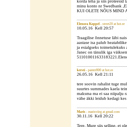
korda teha ja siis proteesid 
minu konto nr Swedbank ,
KUI OLETE NÕUS MIND 
Elenora Koppel
- street20 at hot.ee
10.05.16 Kell 20:57
Traagilise õnnetuse läbi nai
aastase isa palub heatahtli
ja esialgseks toimetulekuks 
Janec on tänulik iga väikse
511010011633183221.Eleno
kersti
- panter800 at hot.ee
26.05.16 Kell 21:11
tere soovin rahalist tuge mu
suurtes summades kaela tei
maksma ma ei saa niipalju r
vähe äkki leidub kedagi kes 
Maris
- marisviirg at gmail.com
30.11.16 Kell 20:22
Tere. Mure siis selline, et 