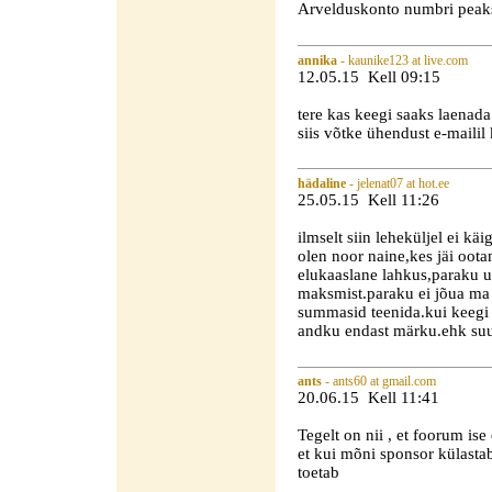
Arvelduskonto numbri peaks 
annika
- kaunike123 at live.com
12.05.15 Kell 09:15
tere kas keegi saaks laenad
siis võtke ühendust e-mail
hädaline
- jelenat07 at hot.ee
25.05.15 Kell 11:26
ilmselt siin leheküljel ei kä
olen noor naine,kes jäi oota
elukaaslane lahkus,paraku u
maksmist.paraku ei jõua ma is
summasid teenida.kui keegi t
andku endast märku.ehk suu
ants
- ants60 at gmail.com
20.06.15 Kell 11:41
Tegelt on nii , et foorum ise
et kui mõni sponsor külastab s
toetab