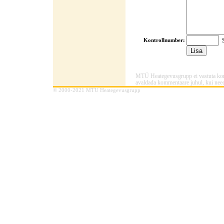
S
Kontrollnumber:
MTÜ Heategevusgrupp ei vastuta komme
avaldada kommentaare juhul, kui need
© 2000-2021 MTÜ Heategevusgrupp