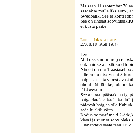
Ma saan 11.september 70 aas
saadakse mulle üks euro ,
Swedbank. See ei kohti sõpra
See on lihtsalt soovituslik.Ku
ei kustu päike
Lootus
- Inkass at mail.ee
27.08.18 Kell 19:44
Tere.
Mul üks suur mure ja ei os
ehk natuke abi siit,kuid loo
Nimelt on mu 1-aastasel poj
talle rohtu otse veeni 3-kor
haiglas,sest ta verest avasta
olnud küll lühike,kuid on 
täiskasvanu.
See aparaat päästaks ta igap
paigaldatakse kaela kanüül j
pidevalt haiglas olla.Kahjuk
seda kuskilt võtta.
Kodus ootavaf meid 2-õde,ke
klassi ja suurim soov oleks 
Ülekandeid saate teha EE