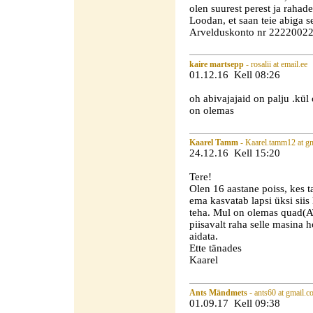
olen suurest perest ja rahad
Loodan, et saan teie abiga 
Arvelduskonto nr 222200
kaire martsepp
- rosalii at email.ee
01.12.16 Kell 08:26
oh abivajajaid on palju .kül 
on olemas
Kaarel Tamm
- Kaarel.tamm12 at g
24.12.16 Kell 15:20
Tere!
Olen 16 aastane poiss, kes 
ema kasvatab lapsi üksi siis 
teha. Mul on olemas quad(AT
piisavalt raha selle masina
aidata.
Ette tänades
Kaarel
Ants Mändmets
- ants60 at gmail.
01.09.17 Kell 09:38