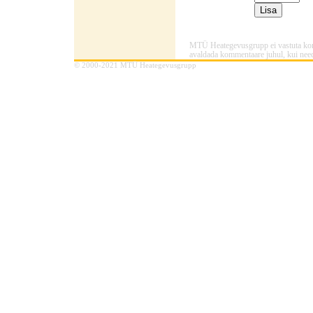
MTÜ Heategevusgrupp ei vastuta komme
avaldada kommentaare juhul, kui need
© 2000-2021 MTÜ Heategevusgrupp