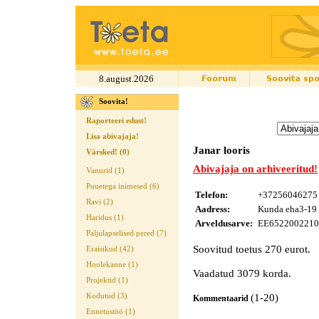
8.august.2026
Soovita!
Raporteeri edust!
Lisa abivajaja!
Janar looris
Värsked! (0)
Abivajaja on arhiveeritud!
Vanurid (1)
Puuetega inimesed (6)
Telefon:
+37256046275
Ravi (2)
Aadress:
Kunda eha3-19
Haridus (1)
Arveldusarve:
EE652200221
Paljulapselised pered (7)
Soovitud toetus 270 eurot.
Eraisikud (42)
Hoolekanne (1)
Vaadatud 3079 korda.
Projektid (1)
Kodutud (3)
(1-20)
Kommentaarid
Ennetustöö (1)