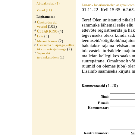
Abipakkujad (1)
Janar
- Janarloorisolen at gmail.com
01.11.22 Kell 15:35
62.65
Võlad (11)
Liigitamata:
Tere! Olen unistanud pikalt 
Ühekordse abi
sammuke lähemal selle ellu v
(103)
vajajad
ettevõte regristreerida ja ha
(4)
ÜLLAR KING
tegevuseks oleks kunda sa
(3)
kaits
teenuseid/söögikoht/majutus
(2)
Melani Ivanov
hakatakse rajama reisisada
Üksikema 3 lapsega,kellest
(2)
üks on erivajadusega
tulevastele turistidele maju
Vajan abi
ma leian kellegi kes saaks mu
(1)
tervisekuludeks
suurepärane. Omaltpoolt või
ruumid on olemas juba) olen
Lisainfo saamiseks kirjuta m
(1-20)
Kommentaarid
Nimi:
E-mail:
Kommentaar:
Sis
Kontrollnumber: